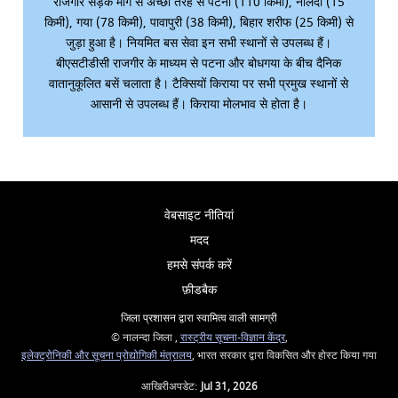
राजगीर सड़क मार्ग से अच्छी तरह से पटना (110 किमी), नालंदा (15
किमी), गया (78 किमी), पावापुरी (38 किमी), बिहार शरीफ (25 किमी) से
जुड़ा हुआ है। नियमित बस सेवा इन सभी स्थानों से उपलब्ध हैं।
बीएसटीडीसी राजगीर के माध्यम से पटना और बोधगया के बीच दैनिक
वातानुकूलित बसें चलाता है। टैक्सियों किराया पर सभी प्रमुख स्थानों से
आसानी से उपलब्ध हैं। किराया मोलभाव से होता है।
वेबसाइट नीतियां
मदद
हमसे संपर्क करें
फ़ीडबैक
जिला प्रशासन द्वारा स्वामित्व वाली सामग्री
© नालन्दा जिला ,
रास्ट्रीय सूचना-विज्ञान केंद्र
,
इलेक्ट्रोनिकी और सूचना प्रोद्योगिकी मंत्रालय
, भारत सरकार द्वारा विकसित और होस्ट किया गया
आखिरीअपडेट:
Jul 31, 2026