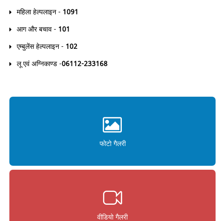
महिला हेल्पलाइन -
1091
आग और बचाव -
101
एम्बुलेंस हेल्पलाइन -
102
लू एवं अग्निकाण्ड -
06112-233168
मीडिया गैलरी
फोटो गैलरी
वीडियो गैलरी