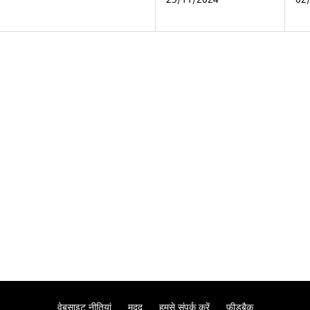
वेबसाइट नीतियां
मदद
हमसे संपर्क करें
फ़ीडबैक