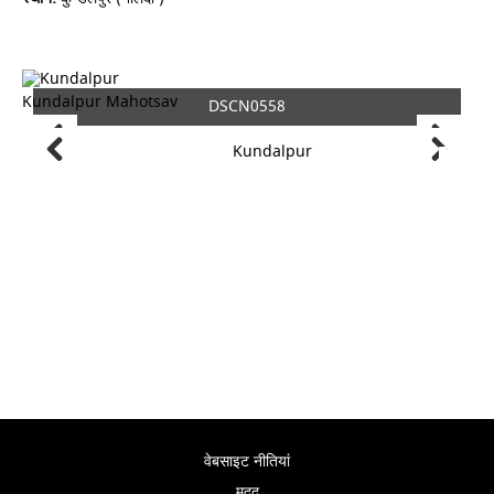
Kundalpur Mahotsav
DSCN0558
वेबसाइट नीतियां
मदद